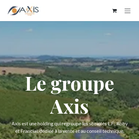
Se rendre au contenu
Le groupe
Axis
Axis est une holding qui regroupe les sociétés L.F., Roby
et Francial, dédiée à la vente et au conseil technique.